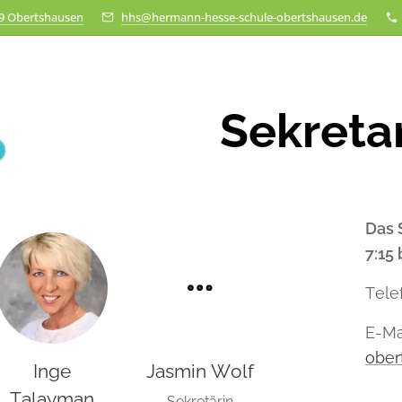
79 Obertshausen
hhs@hermann-hesse-schule-obertshausen.de
Sekretar
Das 
7:15 
Tele
E-Ma
ober
Inge
Jasmin Wolf
Talayman
Sekretärin