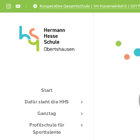
Kooperative Gesamtschule | Im Hasenwinkel 6 | 631
Start
Dafür steht die HHS
Ganztag
Profilschule für
Sporttalente