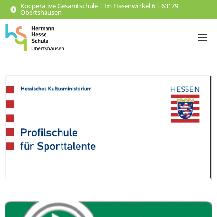
Kooperative Gesamtschule | Im Hasenwinkel 6 | 63179
Obertshausen