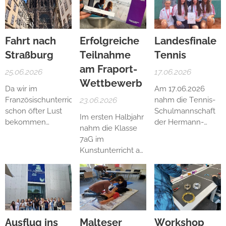
Fahrt nach
Erfolgreiche
Landesfinale
Straßburg
Teilnahme
Tennis
am Fraport-
25.06.2026
17.06.2026
Wettbewerb
Da wir im
Am 17.06.2026
Französischunterricht
23.06.2026
nahm die Tennis-
schon öfter Lust
Schulmannschaft
Im ersten Halbjahr
bekommen
der Hermann-
nahm die Klasse
hatten, zusammen
Hesse-Schule am
7aG im
nach Frankreich zu
Landesfinale beim
Kunstunterricht an
fahren um Land
RW Neu-Isenburg
einem
und Leute kennen
teil. Zum Team
Wettbewerb der
zu lernen, unsere
gehörten Selena
Fraport AG teil.
Sprachkenntnisse
Zrnic, Sarina Zrnic,
Aufgabe war es,
zu erproben und
Ema Barbic, Tajana
einen Flughafen
ein paar
Opacic, Nayra
der Zukunft zu
Ausflug ins
Malteser
Workshop
Spezialitäten zu
Miguens Lazo,