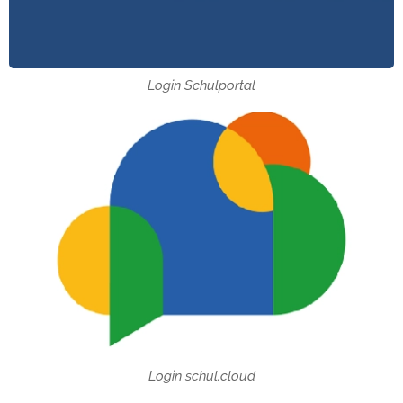
Login Schulportal
Login schul.cloud