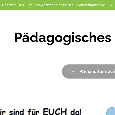
79 Obertshausen
hhs@hermann-hesse-schule-obertshausen.de
Pädagogisches
Wir sind für euc