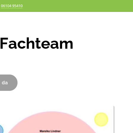
06104 95410
 Fachteam
h da