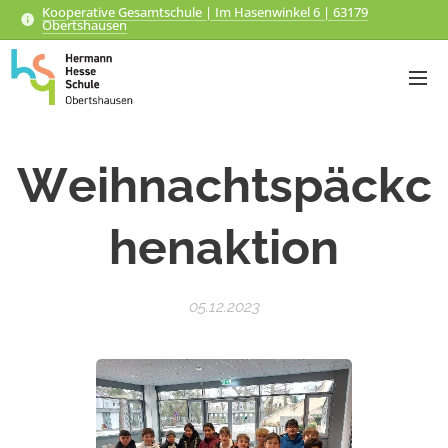
Kooperative Gesamtschule | Im Hasenwinkel 6 | 63179
Obertshausen
Weihnachtspäckc
henaktion
05.12.2023