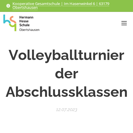
Kooperative Gesamtschule | Im Hasenwinkel 6 | 63179
Obertshausen
Volleyballturnier
der
Abschlussklassen
12.07.2023