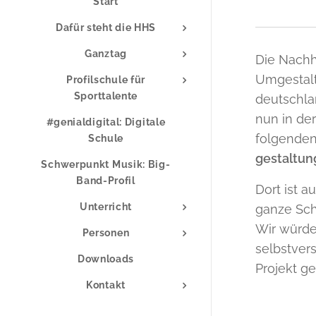
Start
Dafür steht die HHS
Ganztag
Die Nachh
Umgestalt
Profilschule für
Sporttalente
deutschl
nun in de
#genialdigital: Digitale
folgende
Schule
gestaltu
Schwerpunkt Musik: Big-
Band-Profil
Dort ist 
Unterricht
ganze Sch
Wir würde
Personen
selbstver
Downloads
Projekt g
Kontakt