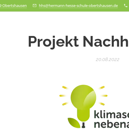
79 Obertshausen
hhs@hermann-hesse-schule-obertshausen.de
Projekt Nachh
20.08.2022