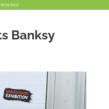
06104 95410
s Banksy