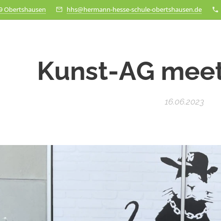
79 Obertshausen
hhs@hermann-hesse-schule-obertshausen.de
Kunst-AG meet
16.06.2023