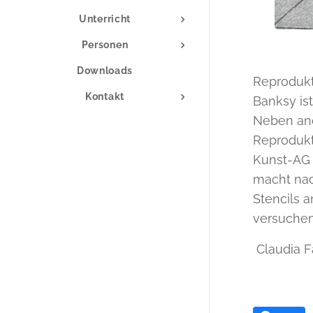
Unterricht
Personen
Downloads
Reprodukt
Kontakt
Banksy is
Neben and
Reprodukt
Kunst-AG m
macht nac
Stencils 
versuchen
Claudia F