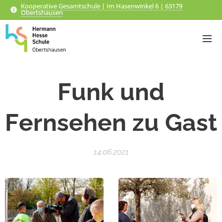
Kooperative Gesamtschule | Im Hasenwinkel 6 | 63179
Obertshausen
Funk und
Fernsehen zu Gast
14.06.2021