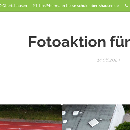
79 Obertshausen
hhs@hermann-hesse-schule-obertshausen.de
Fotoaktion fü
14.06.2024