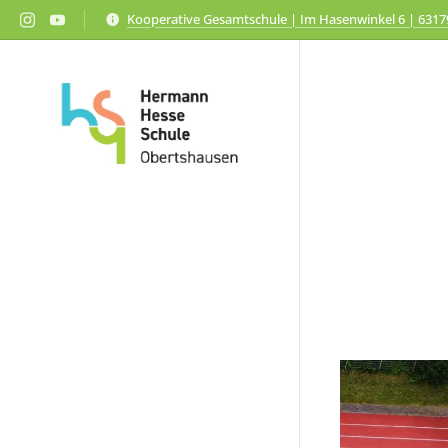
Kooperative Gesamtschule | Im Hasenwinkel 6 | 631