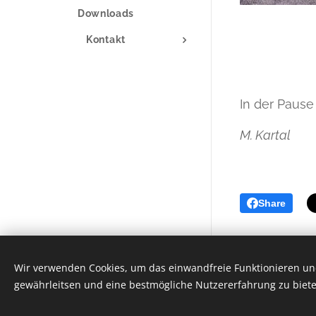
Downloads
Kontakt
In der Paus
M. Kartal
Share
Wir verwenden Cookies, um das einwandfreie Funktionieren und
Unterstützt von
Webnode
gewährleitsen und eine bestmögliche Nutzererfahrung zu biete
Cookies