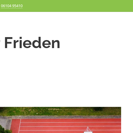
06104 95410
r Frieden