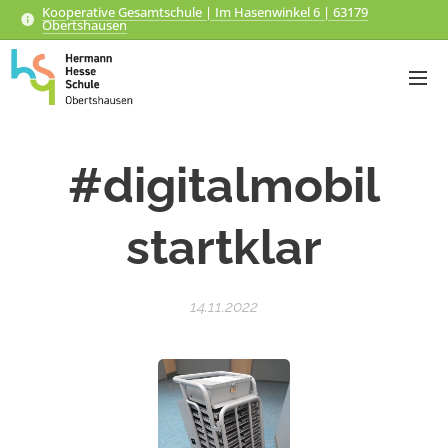
Kooperative Gesamtschule | Im Hasenwinkel 6 | 63179
Obertshausen
#digitalmobil
startklar
14.11.2022