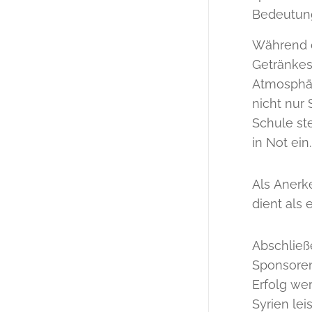
Bedeutung 
Während d
Getränkest
Atmosphäre
nicht nur
Schule st
in Not ein.
Als Anerk
dient als 
Abschließ
Sponsoren
Erfolg we
Syrien lei