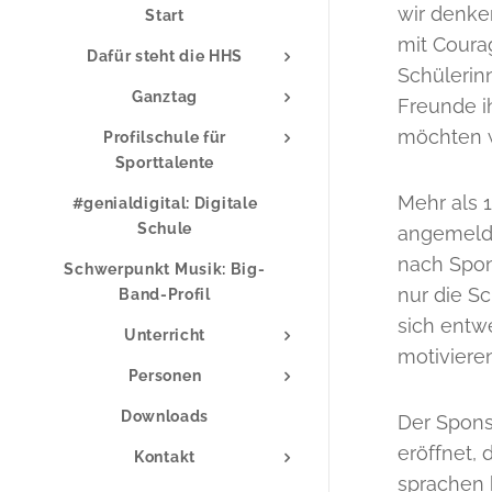
wir denke
Start
mit Coura
Dafür steht die HHS
Schülerin
Ganztag
Freunde i
möchten w
Profilschule für
Sporttalente
Mehr als 
#genialdigital: Digitale
Schule
angemelde
nach Spons
Schwerpunkt Musik: Big-
nur die Sc
Band-Profil
sich entw
Unterricht
motiviere
Personen
Downloads
Der Spons
eröffnet,
Kontakt
sprachen 