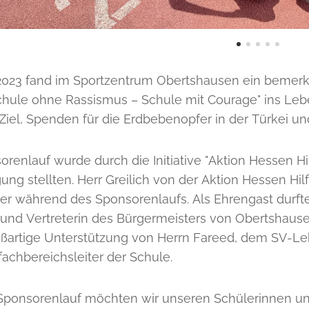
2023 fand im Sportzentrum Obertshausen ein bemerke
chule ohne Rassismus – Schule mit Courage" ins Le
 Ziel, Spenden für die Erdbebenopfer in der Türkei u
renlauf wurde durch die Initiative "Aktion Hessen Hil
ung stellten. Herr Greilich von der Aktion Hessen Hi
er während des Sponsorenlaufs. Als Ehrengast durfte
n und Vertreterin des Bürgermeisters von Obertshaus
roßartige Unterstützung von Herrn Fareed, dem SV-Leh
fachbereichsleiter der Schule.
Sponsorenlauf möchten wir unseren Schülerinnen und 