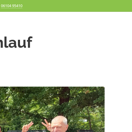
06104 95410
lauf