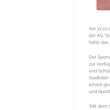
Am 17.07.
der AG "S
hatte das
Der Sponso
zur Verfüg
und Schül
Stadträti
erhielt g
und Sport
"Mit dem 