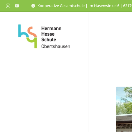
Kooperative Gesamtschule | Im Hasenwinkel 6 | 631