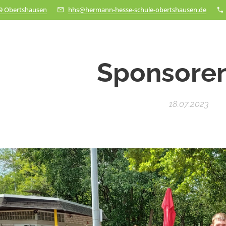
79 Obertshausen
hhs@hermann-hesse-schule-obertshausen.de
Sponsoren
18.07.2023