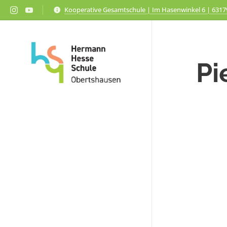
Kooperative Gesamtschule | Im Hasenwinkel 6 | 631
Pi