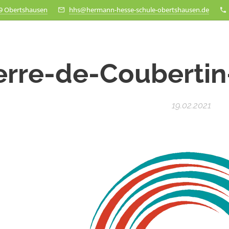
79 Obertshausen
hhs@hermann-hesse-schule-obertshausen.de
erre-de-Coubertin
19.02.2021