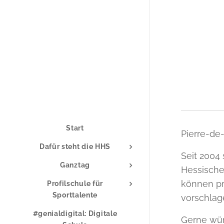
Start
Pierre-de
Dafür steht die HHS
Seit 2004
Ganztag
Hessische
können pr
Profilschule für
Sporttalente
vorschlag
#genialdigital: Digitale
Gerne wür