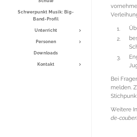
Schule
vornehmen
Schwerpunkt Musik: Big-
Verleihung
Band-Profil
Üb
Unterricht
be
Personen
Sch
Downloads
En
Kontakt
Ju
Bei Frage
melden. Z
Stichpunk
Weitere In
de-coubert