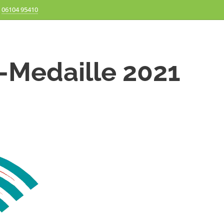
06104 95410
-Medaille 2021