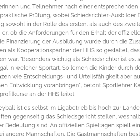
rinnen und Teilnehmer nach einer entsprechenden 
 praktische Prüfung, wobei Schiedsrichter-Ausbilder 
g sowohl in der Rolle des ersten, als auch des zweit
er, ob die Anforderungen für den Erhalt der offiziell
ie Finanzierung der Ausbildung wurde durch die Zu
n als Kooperationspartner der HHS so gestaltet, dass
en war. "Besonders wichtig als Schiedsrichter ist es,
egal in welcher Sportart. So lernen die Kinder durch d
n wie Entscheidungs- und Urteilsfähigkeit aber auch A
hen Entwicklung voranbringen", betont Sportlehrer Ka
profilkurse an der HHS leitet.
yball ist es selbst im Ligabetrieb bis hoch zur Landes
ten gegenseitig das Schiedsgericht stellen, weshalb
r Bedeutung sind. An offiziellen Spieltagen spielt 
i andere Mannschaften. Die Gastmannschaften bestr