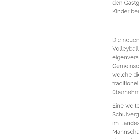
den Gastg
Kinder ber
Die neuen
Volleyball
eigenvera
Gemeinsch
welche di
tradition
übernehm
Eine weit
Schulver
im Landes
Mannschaft