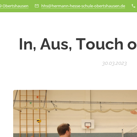
79 Obertshausen
hhs@hermann-hesse-schule-obertshausen.de
In, Aus, Touch 
30.03.2023