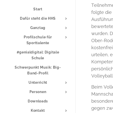
Teilnehme
Start
folgte die
Dafür steht die HHS
Ausführun
bewertete 
Ganztag
wurden. D
Profilschule für
Ober-Rode
Sporttalente
kostenfrei
#genialdigital: Digitale
urteilen, 
Schule
Kompetenze
Schwerpunkt Musik: Big-
persönlic
Band-Profil
Volleyball
Unterricht
Beim Volle
Personen
Mannschaf
besondere
Downloads
gegen zwe
Kontakt