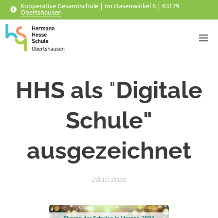
Kooperative Gesamtschule | Im Hasenwinkel 6 | 63179
Obertshausen
HHS als
"
Digitale
Schule"
ausgezeichnet
28.10.2021