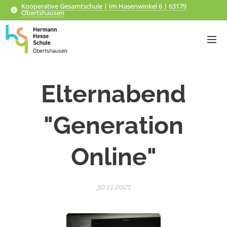
Kooperative Gesamtschule | Im Hasenwinkel 6 | 63179
Obertshausen
Elternabend
"Generation
Online"
30.11.2021