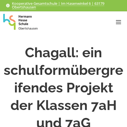
Kooperative Gesamtschule | Im Hasenwinkel 6 | 63179
Obertshausen
Chagall: ein
schulformübergre
ifendes Projekt
der Klassen 7aH
und 7aG