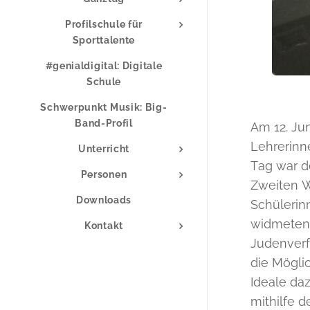
Profilschule für
Sporttalente
#genialdigital: Digitale
Schule
Schwerpunkt Musik: Big-
Band-Profil
Am 12. Ju
Lehrerinn
Unterricht
Tag war d
Personen
Zweiten W
Downloads
Schülerin
widmeten 
Kontakt
Judenverf
die Möglic
Ideale da
mithilfe 