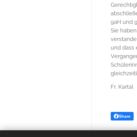
Gerechtigk
abschließ
9aH und 9
Sie haben 
verstande
und dass 
Vergangen
Schülerin
gleichzeit
Fr. Kartal
Share