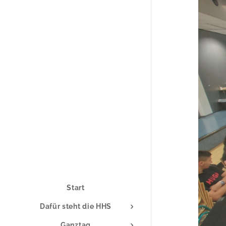
Start
Dafür steht die HHS
Ganztag