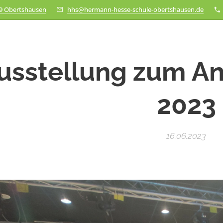
79 Obertshausen
hhs@hermann-hesse-schule-obertshausen.de
usstellung zum A
2023
16.06.2023